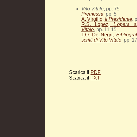
Vito Vitale
, pp. 75
Premessa
, pp. 5
A. Virgilio,
Il Presidente
, 
R.S. Lopez,
L'opera s
Vitale
, pp. 11-15
T.O. De Negri,
Bibliograf
scritti di Vito Vitale
, pp. 1
Scarica il
PDF
Scarica il
TXT