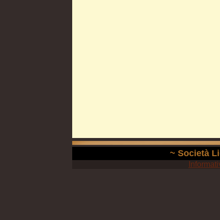
~ Società Li
Informati