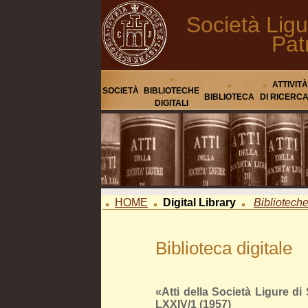
Società Ligu
Pat
ATTIVITÀ
SOCIETÀ
BIBLIOTECHE
BIBLIOTECA
DI RICERC
DIGITALI
HOME
Digital Library
Biblioteche 
Biblioteca digitale
«Atti della Società Ligure di 
LXXIV/1 (1957)