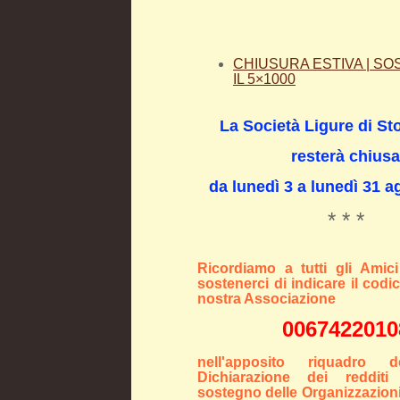
CHIUSURA ESTIVA | SO
IL 5×1000
La Società Ligure di Sto
resterà chiusa
da lunedì 3
a lunedì 31
ag
* * *
Ricordiamo a tutti gli Amici
sostenerci di indicare il codic
nostra Associazione
0067422010
nell'apposito riquadro d
Dichiarazione dei redditi
sostegno delle Organizzazioni