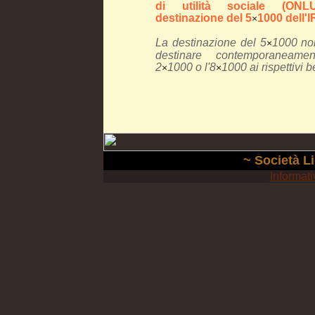
di utilità sociale (ON
destinazione del 5
1000 dell'
×
La destinazione del 5
1000 no
×
destinare contemporaneame
2
1000 o l'8
1000 ai rispettivi b
×
×
~ Società Li
Informati