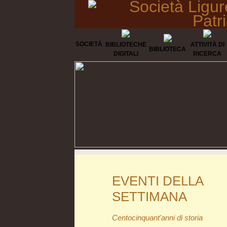
Società Ligur
Patr
SOCIETÀ
BIBLIOTECHE
ATTIVITÀ DI
BIBLIOTECA
DIGITALI
RICERCA
EVENTI DELLA
SETTIMANA
Centocinquant'anni di storia