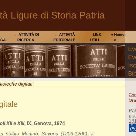
tà Ligure di Storia Patria
ATTIVITÀ DI
ATTIVITÀ
LINK
« Home
ECA
RICERCA
EDITORIALE
UTILI
«
Eve
Ev
Isc
Bib
lioteche digitali
Com
Ora
gitale
Pa
pia
16
li XII e XIII
, IX, Genova, 1974
 del notaio Martino: Savona (1203-1206)
, a