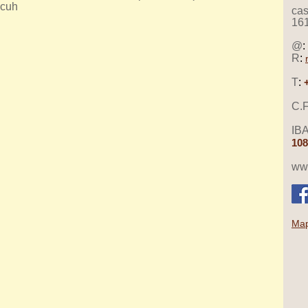
ncuh
cas
16
@
:
R
:
T
:
C.F
IB
108
www
Map