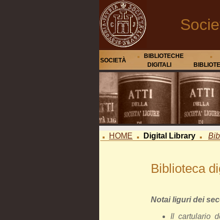
Socie
BIBLIOTECHE
SOCIETÀ
DIGITALI
BIBLIOT
HOME
Digital Library
Bib
Biblioteca di
Notai liguri dei seco
Il cartulario