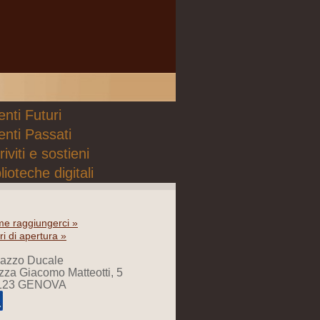
nti Futuri
enti Passati
riviti e sostieni
lioteche digitali
e raggiungerci »
ri di apertura »
lazzo Ducale
zza Giacomo Matteotti, 5
123 GENOVA