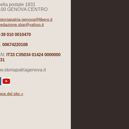
ella postale 1831
100 GENOVA CENTRO
storiapatria.genova@libero.it
redazione.slsp@yahoo.it
+39 010 0010470
.
00674220108
AN:
IT33 C05034 01424 0000000
31
.storiapatriagenova.it
pa del sito »