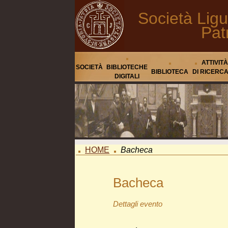
Società Ligu
Pat
ATTIVITÀ
SOCIETÀ
BIBLIOTECHE
BIBLIOTECA
DI RICERC
DIGITALI
HOME
Bacheca
Bacheca
Dettagli evento