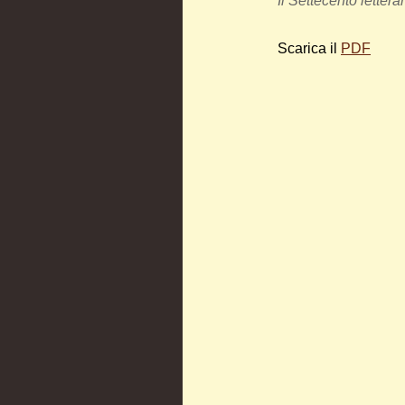
Il Settecento lettera
Scarica il
PDF