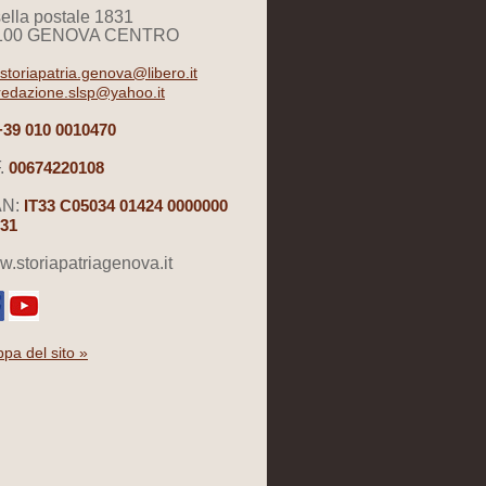
ella postale 1831
100 GENOVA CENTRO
storiapatria.genova@libero.it
redazione.slsp@yahoo.it
+39 010 0010470
.
00674220108
AN:
IT33 C05034 01424 0000000
31
.storiapatriagenova.it
pa del sito »