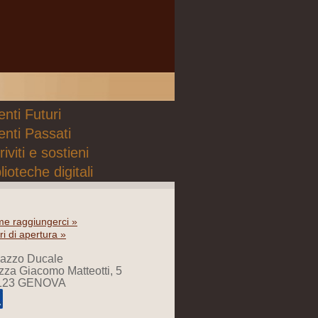
nti Futuri
enti Passati
riviti e sostieni
lioteche digitali
e raggiungerci »
ri di apertura »
lazzo Ducale
zza Giacomo Matteotti, 5
123 GENOVA