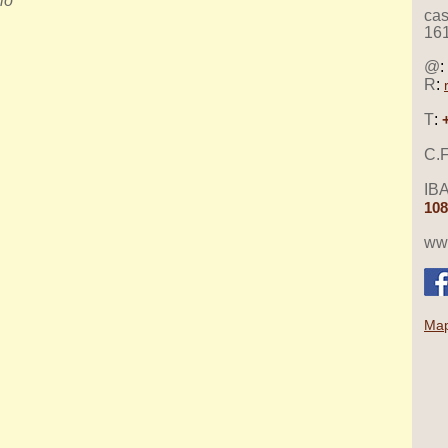
rio
cas
16
@
:
R
:
T
:
C.F
IB
108
www
Map