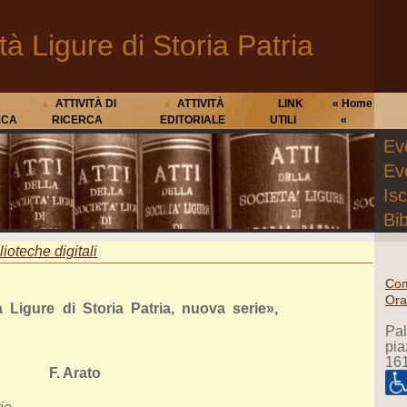
tà Ligure di Storia Patria
ATTIVITÀ DI
ATTIVITÀ
LINK
« Home
ECA
RICERCA
EDITORIALE
UTILI
«
Eve
Ev
Isc
Bib
lioteche digitali
Com
Ora
à Ligure di Storia Patria, nuova serie»,
Pa
pia
16
F. Arato