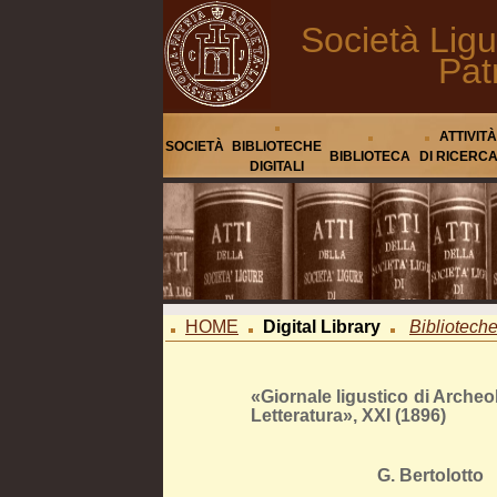
Società Ligu
Pat
ATTIVITÀ
SOCIETÀ
BIBLIOTECHE
BIBLIOTECA
DI RICERC
DIGITALI
HOME
Digital Library
Biblioteche 
«Giornale ligustico di Archeol
Letteratura», XXI (1896)
G. Bertolotto