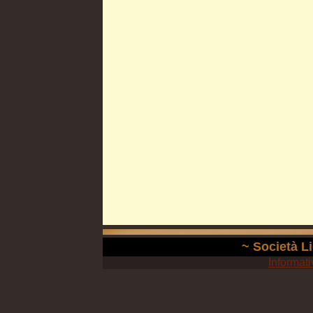
~ Società Li
Informati