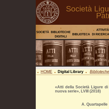
Società Ligu
Pat
ATTIVITÀ
SOCIETÀ
BIBLIOTECHE
BIBLIOTECA
DI RICERC
DIGITALI
HOME
Digital Library
Biblioteche 
«Atti della Società Ligure di 
nuova serie», LVIII (2018)
A. Quartapelle