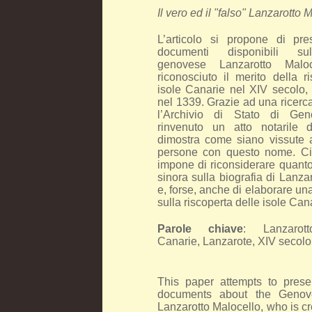
Il vero ed il "falso" Lanzarotto 
L’articolo si propone di pres
documenti disponibili su
genovese Lanzarotto Malo
riconosciuto il merito della r
isole Canarie nel XIV secolo,
nel 1339. Grazie ad una ricerc
l’Archivio di Stato di Gen
rinvenuto un atto notarile
dimostra come siano vissute
persone con questo nome. Ci
impone di riconsiderare quanto 
sinora sulla biografia di Lanza
e, forse, anche di elaborare un
sulla riscoperta delle isole Can
Parole chiave
: Lanzarott
Canarie, Lanzarote, XIV secolo
This paper attempts to presen
documents about the Genove
Lanzarotto Malocello, who is cr