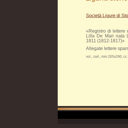
Società Ligure di St
«Registro di lettere 
Lilla De Mari nata 
1811 (1812-1817)»
Allegate lettere spa
vol., cart., mm 205x290, cc