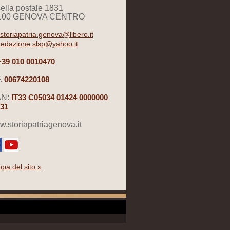
ella postale 1831
100 GENOVA CENTRO
storiapatria.genova@libero.it
redazione.slsp@yahoo.it
+39 010 0010470
.
00674220108
AN:
IT33 C05034 01424 0000000
31
.storiapatriagenova.it
pa del sito »