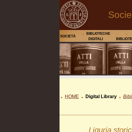
Socie
BIBLIOTECHE
SOCIETÀ
DIGITALI
BIBLIOT
HOME
Digital Library
Bibl
Liguria storic