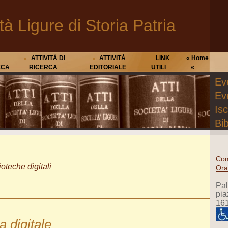
tà Ligure di Storia Patria
ATTIVITÀ DI
ATTIVITÀ
LINK
« Home
ECA
RICERCA
EDITORIALE
UTILI
«
Eve
Ev
Isc
Bib
Com
ioteche digitali
Ora
Pa
pia
16
a digitale