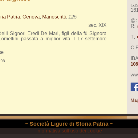
cas
16
oria Patria, Genova
,
Manoscritti
,
125
@
:
sec. XIX
R
:
delli Signori Eredi De Mari, figli della fù Signora
T
:
Lomellini passata a miglior vita il 17 settembre
C.F
rse
IB
. 98
108
www
Map
~ Società Ligure di Storia Patria ~
Informativa sull'uso dei cookie