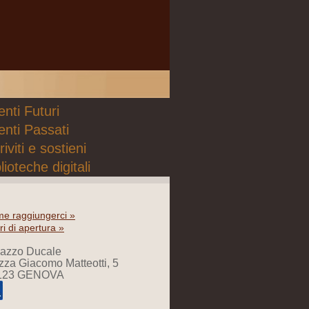
nti Futuri
enti Passati
riviti e sostieni
lioteche digitali
e raggiungerci »
ri di apertura »
lazzo Ducale
zza Giacomo Matteotti, 5
123 GENOVA