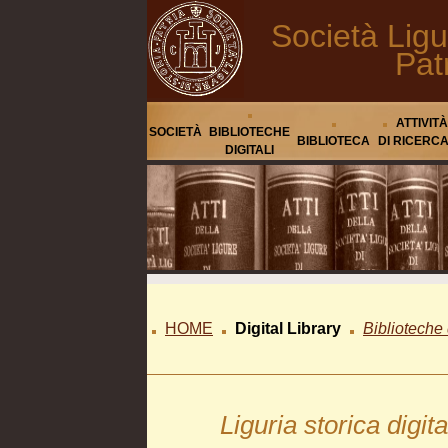
Società Ligu
Pat
ATTIVITÀ
SOCIETÀ
BIBLIOTECHE
BIBLIOTECA
DI RICERC
DIGITALI
HOME
Digital Library
Biblioteche 
Liguria storica digita